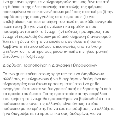
tvo.gr κάνει χρήση των πληροφοριών που μας δίνετε κατά
τη διάρκεια της ηλεκτρονικής αποστολής της φόρμας,
προκειμένου να επικοινωνήσουμε μαζί σας σχετικά με (i) την
παράδοση της παραγγελίας στο χώρο σας, (ii) για
επιβεβαίωση και ταυτοποίηση του πελάτη σε κάθε αναγκαία
περίπτωση, (iii) για νέα ή εναλλακτικά προϊόντα που
προσφέρονται από το tvo.gr , (iv) ειδικές προσφορές του
tvo.gr v) παραλαβή δώρων μετά από κλήρωση διαγωνισμού.
Έχετε τη δυνατότητα να επιλέξετε αν θέλετε ή όχι να
λαμβάνετε τέτοιου είδους επικοινωνίες από το tvo.gr
στέλνοντας το αίτημα σας μέσω e-mail στην ηλεκτρονική
διεύθυνση info@tvo.gr
Διόρθωση, Τροποποίηση ή Διαγραφή Πληροφοριών
Το tvo.gr επιτρέπει στους χρήστες του να διορθώνουν,
αλλάζουν, συμπληρώνουν ή να διαγράφουν δεδομένα και
πληροφορίες που έχουν προσκομιστεί στο tvo.gr θα
ενεργήσει έτσι ώστε να διαγραφεί αυτή η πληροφορία από
τα αρχεία του άμεσα. Για τη προστασία και την ασφάλεια
του χρήστη το tvo.gr θα προσπαθήσει να βεβαιωθεί ότι το
πρόσωπο που κάνει τις αλλαγές είναι όντως το ίδιο
πρόσωπο με το χρήστη. Για να έχετε πρόσβαση, να αλλάξετε
ή να διαγράψετε τα προσωπικά σας δεδομένα, για να