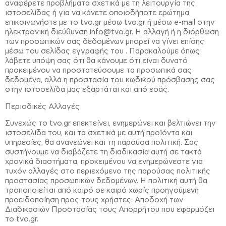
αναφέρετε προβλήματα σχετικά με τη λειτουργία της
ιστοσελίδας ή για να κάνετε οποιοδήποτε ερώτημα
επικοινωνήστε με το tvo.gr μέσω tvo.gr ή μέσω e-mail στην
ηλεκτρονική διεύθυνση info@tvo.gr. Η αλλαγή ή η διόρθωση
των προσωπικών σας δεδομένων μπορεί να γίνει επίσης
μέσω του σελίδας εγγραφής του . Παρακαλούμε όπως
λάβετε υπόψη σας ότι θα κάνουμε ότι είναι δυνατό
προκειμένου να προστατεύσουμε τα προσωπικά σας
δεδομένα, αλλά η προστασία του κωδικού πρόσβασης σας
στην ιστοσελίδα μας εξαρτάται και από εσάς.
Περιοδικές Αλλαγές
Συνεχώς το tvo.gr επεκτείνει, ενημερώνει και βελτιώνει την
ιστοσελίδα του, και τα σχετικά με αυτή προϊόντα και
υπηρεσίες, θα ανανεώνει και τη παρούσα πολιτική. Σας
συστήνουμε να διαβάζετε τη διαδικασία αυτή σε τακτά
χρονικά διαστήματα, προκειμένου να ενημερώνεστε για
τυχόν αλλαγές στο περιεχόμενο της παρούσας πολιτικής
προστασίας προσωπικών δεδομένων. Η πολιτική αυτή θα
τροποποιείται από καιρό σε καιρό χωρίς προηγούμενη
προειδοποίηση προς τους χρήστες. Αποδοχή των
Διαδικασιών Προστασίας τους Απορρήτου που εφαρμόζει
το tvo.gr.