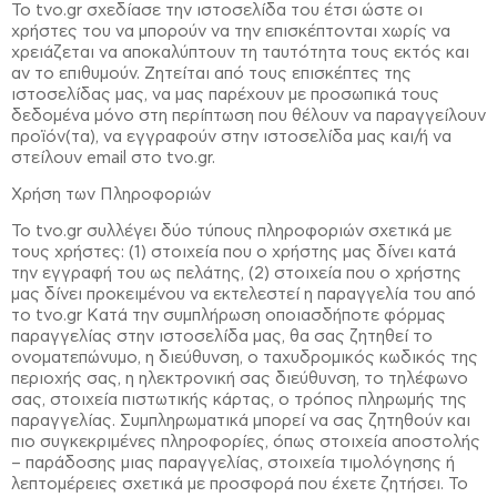
Το tvo.gr σχεδίασε την ιστοσελίδα του έτσι ώστε οι
χρήστες του να μπορούν να την επισκέπτονται χωρίς να
χρειάζεται να αποκαλύπτουν τη ταυτότητα τους εκτός και
αν το επιθυμούν. Ζητείται από τους επισκέπτες της
ιστοσελίδας μας, να μας παρέχουν με προσωπικά τους
δεδομένα μόνο στη περίπτωση που θέλουν να παραγγείλουν
προϊόν(τα), να εγγραφούν στην ιστοσελίδα μας και/ή να
στείλουν email στο tvo.gr.
Χρήση των Πληροφοριών
Το tvo.gr συλλέγει δύο τύπους πληροφοριών σχετικά με
τους χρήστες: (1) στοιχεία που ο χρήστης μας δίνει κατά
την εγγραφή του ως πελάτης, (2) στοιχεία που ο χρήστης
μας δίνει προκειμένου να εκτελεστεί η παραγγελία του από
το tvo.gr Κατά την συμπλήρωση οποιασδήποτε φόρμας
παραγγελίας στην ιστοσελίδα μας, θα σας ζητηθεί το
ονοματεπώνυμο, η διεύθυνση, ο ταχυδρομικός κωδικός της
περιοχής σας, η ηλεκτρονική σας διεύθυνση, το τηλέφωνο
σας, στοιχεία πιστωτικής κάρτας, ο τρόπος πληρωμής της
παραγγελίας. Συμπληρωματικά μπορεί να σας ζητηθούν και
πιο συγκεκριμένες πληροφορίες, όπως στοιχεία αποστολής
– παράδοσης μιας παραγγελίας, στοιχεία τιμολόγησης ή
λεπτομέρειες σχετικά με προσφορά που έχετε ζητήσει. Το