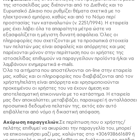
της ιστοσελίδας μας διέπονται από το Διεθνές και το
Ευρωπαϊκό Δίκαιο που ρυθμίζει θέματα σχετικά με το
ηλεκτρονικό εμπόριο, καθώς και από το Νόμο περί
προστασίας των καταναλωτών (ν. 2251/1994). Η εταιρεία
μας έχει λάβει όλα τα απαραίτητα μέτρα ώστε να
εξασφαλίζεται η μέγιστη δυνατή ασφάλεια. Όλες οι
πληροφορίες που σχετίζονται με τα προσωπικά στοιχεία
των πελατών μας είναι ασφαλείς και απόρρητες και μας
παρέχονται μόνον στην περίπτωση που οι χρήστες της
ιστοσελίδας επιθυμούν να παραγγείλουν προϊόντα ή/και να
λαμβάνουν ενημερωτικά e-mails.
Όλα τα αιτήματα που αποστέλνονται on-line στην εταιρεία
μας, καθώς και οι πληροφορίες που διαβιβάζονται από τον
χρήστη/πελάτη είναι απόρρητα και χρησιμοποιούνται
προκειμένου οι χρήστες του να έχουν άμεση και
αποτελεσματική επικοινωνία με το κατάστημα. Η εταιρεία
μας δεν αποκαλύπτει, μεταβιβάζει, παραχωρεί ή ανταλλάσσει
προσωπικά δεδομένα πελατών της, εκτός εάν αυτό
επιβάλλεται από νόμο ή δικαστική απόφαση.
Ακύρωση παραγγελιών.
Σε περίπτωση που ο χρήστης/
πελάτης επιθυμεί να ακυρώσει την παραγγελία του, μπορεί
να επικοινωνήσει μαζί μας, καλώντας στο +306938661689 ή