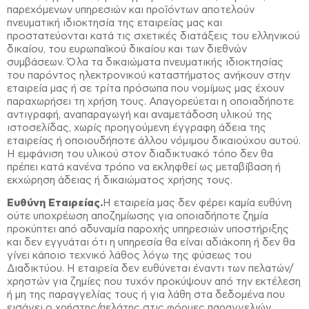
παρεχόμενων υπηρεσιών και προϊόντων αποτελούν
πνευματική ιδιοκτησία της εταιρείας μας και
προστατεύονται κατά τις σχετικές διατάξεις του ελληνικού
δικαίου, του ευρωπαϊκού δικαίου και των διεθνών
συμβάσεων. Όλα τα δικαιώματα πνευματικής ιδιοκτησίας
του παρόντος ηλεκτρονικού καταστήματος ανήκουν στην
εταιρεία μας ή σε τρίτα πρόσωπα που νομίμως μας έχουν
παραχωρήσει τη χρήση τους. Απαγορεύεται η οποιαδήποτε
αντιγραφή, αναπαραγωγή και αναμετάδοση υλικού της
ιστοσελίδας, χωρίς προηγούμενη έγγραφη άδεια της
εταιρείας ή οποιουδήποτε άλλου νόμιμου δικαιούχου αυτού.
Η εμφάνιση του υλικού στον διαδικτυακό τόπο δεν θα
πρέπει κατά κανένα τρόπο να εκληφθεί ως μεταβίβαση ή
εκχώρηση άδειας ή δικαιώματος χρήσης τους.
Ευθύνη Εταιρείας.
Η εταιρεία μας δεν φέρει καμία ευθύνη
ούτε υποχρέωση αποζημίωσης για οποιαδήποτε ζημία
προκύπτει από αδυναμία παροχής υπηρεσιών υποστήριξης
και δεν εγγυάται ότι η υπηρεσία θα είναι αδιάκοπη ή δεν θα
γίνει κάποιο τεχνικό λάθος λόγω της φύσεως του
Διαδικτύου. Η εταιρεία δεν ευθύνεται έναντι των πελατών/
χρηστών για ζημίες που τυχόν προκύψουν από την εκτέλεση
ή μη της παραγγελίας τους ή για λάθη στα δεδομένα που
εισάγει ο χρήστης/πελάτης στις φόρμες παραγγελιών,