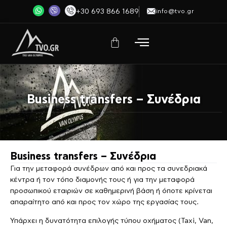
+30 693 866 1689
info@tvo.gr
Business transfers – Συνέδρια
Business transfers – Συνέδρια
Για την μεταφορά συνέδρων από και προς τα συνεδριακά
κέντρα ή τον τόπο διαμονής τους ή για την μεταφορά
προσωπικού εταιριών σε καθημερινή βάση ή όποτε κρίνεται
απαραίτητο από και προς τον χώρο της εργασίας τους.
Υπάρχει η δυνατότητα επιλογής τύπου οχήματος (Taxi, Van,